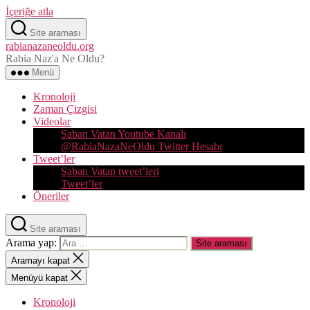
İçeriğe atla
Site araması
rabianazaneoldu.org
Rabia Naz'a Ne Oldu?
Menü
Kronoloji
Zaman Çizgisi
Videolar
Şaban Vatan Youtube Kanalı
@RabiaNazaNeOldu Twitter Hesabı
Tweet’ler
Şaban Vatan tweet’leri
Tweet’ler
Öneriler
Site araması
Arama yap:
Aramayı kapat
Menüyü kapat
Kronoloji