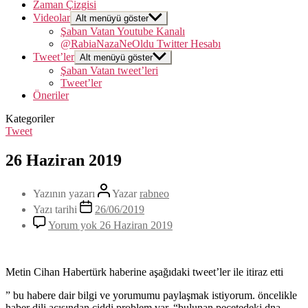
Zaman Çizgisi
Videolar
Alt menüyü göster
Şaban Vatan Youtube Kanalı
@RabiaNazaNeOldu Twitter Hesabı
Tweet’ler
Alt menüyü göster
Şaban Vatan tweet’leri
Tweet’ler
Öneriler
Kategoriler
Tweet
26 Haziran 2019
Yazının yazarı
Yazar
rabneo
Yazı tarihi
26/06/2019
Yorum yok
26 Haziran 2019
Metin Cihan Habertürk haberine aşağıdaki tweet’ler ile itiraz etti
” bu habere dair bilgi ve yorumumu paylaşmak istiyorum. öncelikle
haber dili açısından ciddi problem var. “bulunan peçetedeki dna