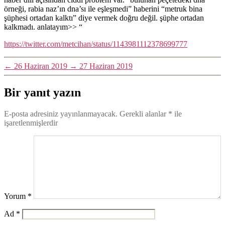
örneği, rabia naz’ın dna’sı ile eşleşmedi” haberini “metruk bina
şüphesi ortadan kalktı” diye vermek doğru değil. şüphe ortadan
kalkmadı. anlatayım>> “
https://twitter.com/metcihan/status/1143981112378699777
←
26 Haziran 2019
→
27 Haziran 2019
Bir yanıt yazın
E-posta adresiniz yayınlanmayacak.
Gerekli alanlar
*
ile
işaretlenmişlerdir
Yorum
*
Ad
*