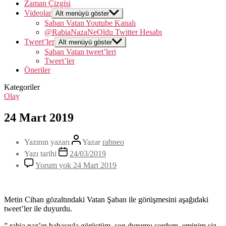
Zaman Çizgisi
Videolar
Alt menüyü göster
Şaban Vatan Youtube Kanalı
@RabiaNazaNeOldu Twitter Hesabı
Tweet’ler
Alt menüyü göster
Şaban Vatan tweet’leri
Tweet’ler
Öneriler
Kategoriler
Olay
24 Mart 2019
Yazının yazarı
Yazar
rabneo
Yazı tarihi
24/03/2019
Yorum yok
24 Mart 2019
Metin Cihan gözaltındaki Vatan Şaban ile görüşmesini aşağıdaki
tweet’ler ile duyurdu.
” rabia naz’ın babasıyla görüştüm. son durumu sordum. eminim siz