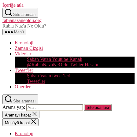
İçeriğe atla
Site araması
rabianazaneoldu.org
Rabia Naz'a Ne Oldu?
Menü
Kronoloji
Zaman Çizgisi
Videolar
Şaban Vatan Youtube Kanalı
@RabiaNazaNeOldu Twitter Hesabı
Tweet’ler
Şaban Vatan tweet’leri
Tweet’ler
Öneriler
Site araması
Arama yap:
Aramayı kapat
Menüyü kapat
Kronoloji