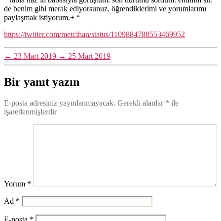
de benim gibi merak ediyorsunuz. öğrendiklerimi ve yorumlarımı
paylaşmak istiyorum.+ “
https://twitter.com/metcihan/status/1109884788553469952
←
23 Mart 2019
→
25 Mart 2019
Bir yanıt yazın
E-posta adresiniz yayınlanmayacak.
Gerekli alanlar
*
ile
işaretlenmişlerdir
Yorum
*
Ad
*
E-posta
*